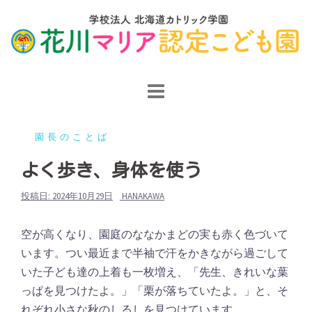
コ
ン
テ
ン
ツ
へ
ス
園長のことば
キ
ッ
よく歩き、身体を使う
プ
投稿日:
2024年10月29日
HANAKAWA
空が高くなり、園庭のななかまどの実も赤く色づいて
います。つい最近まで半袖で汗をかきながら過ごして
いた子ども達の上着も一枚増え、「先生、きれいな葉
っぱを見つけたよ。」「栗が落ちていたよ。」と、そ
れぞれ小さな秋のしるしを見つけています。