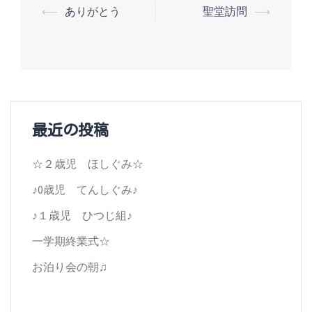
投
⟵
ありがとう
聖堂訪問
⟶
稿
ナ
ビ
ゲ
最近の投稿
ー
シ
☆２歳児 ほしぐみ☆
ョ
♪0歳児 てんしぐみ♪
ン
♪１歳児 ひつじ組♪
一学期終業式☆
お泊り会の朝♫