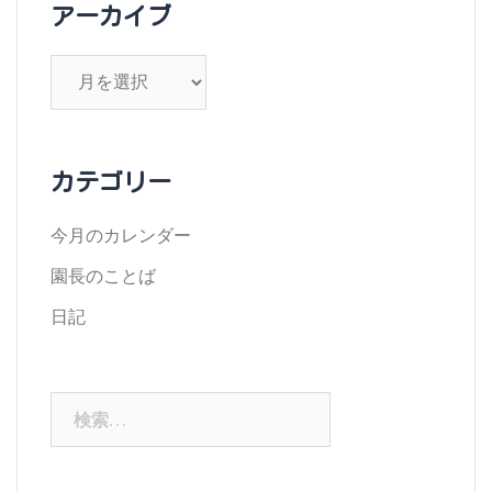
アーカイブ
ア
ー
カ
イ
カテゴリー
ブ
今月のカレンダー
園長のことば
日記
検
索: