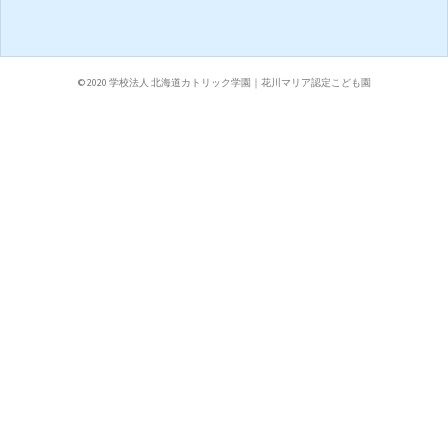
© 2020 学校法人 北海道カトリック学園｜花川マリア認定こども園