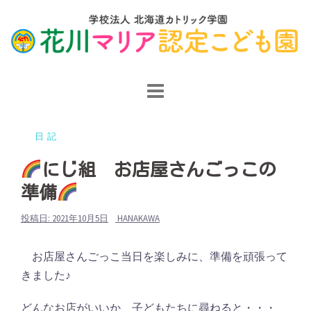
コ
ン
テ
ン
ツ
へ
ス
日記
キ
ッ
にじ組 お店屋さんごっこの
プ
準備
投稿日:
2021年10月5日
HANAKAWA
お店屋さんごっこ当日を楽しみに、準備を頑張って
きました♪
どんなお店がいいか、子どもたちに尋ねると・・・