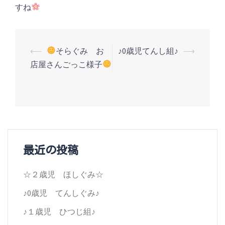
すね
投
⟵
そらぐみ お
♪0歳児てんし組♪
⟶
店屋さんごっこ様子
稿
ナ
ビ
ゲ
ー
最近の投稿
シ
☆２歳児 ほしぐみ☆
ョ
♪0歳児 てんしぐみ♪
ン
♪１歳児 ひつじ組♪