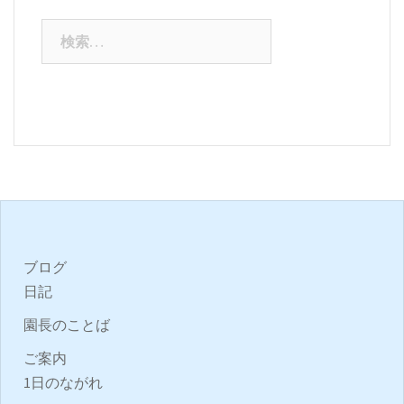
検
索:
ブログ
日記
園長のことば
ご案内
1日のながれ