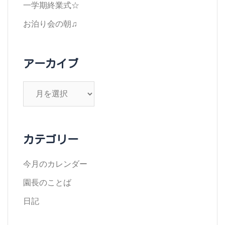
一学期終業式☆
お泊り会の朝♫
アーカイブ
ア
ー
カ
イ
カテゴリー
ブ
今月のカレンダー
園長のことば
日記