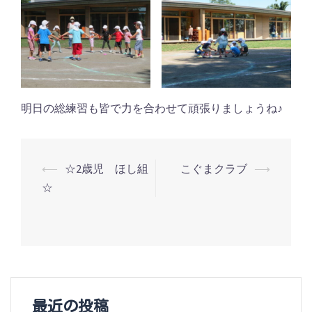
明日の総練習も皆で力を合わせて頑張りましょうね♪
投
⟵
☆2歳児 ほし組
こぐまクラブ
⟶
☆
稿
ナ
ビ
ゲ
ー
最近の投稿