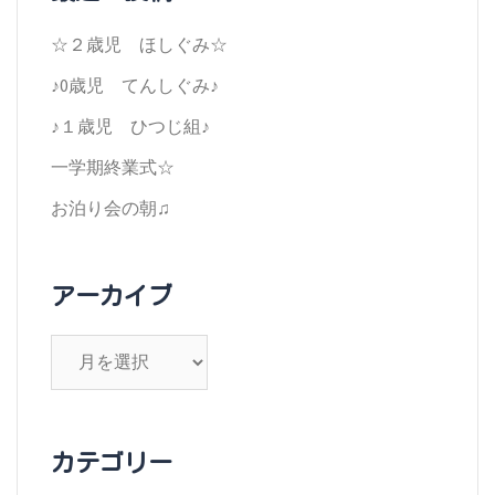
シ
☆２歳児 ほしぐみ☆
ョ
♪0歳児 てんしぐみ♪
ン
♪１歳児 ひつじ組♪
一学期終業式☆
お泊り会の朝♫
アーカイブ
ア
ー
カ
イ
カテゴリー
ブ