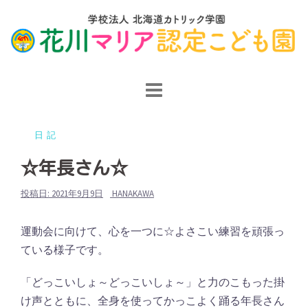
コ
ン
テ
ン
ツ
へ
ス
日記
キ
ッ
☆年長さん☆
プ
投稿日:
2021年9月9日
HANAKAWA
運動会に向けて、心を一つに☆よさこい練習を頑張っ
ている様子です。
「どっこいしょ～どっこいしょ～」と力のこもった掛
け声とともに、全身を使ってかっこよく踊る年長さん