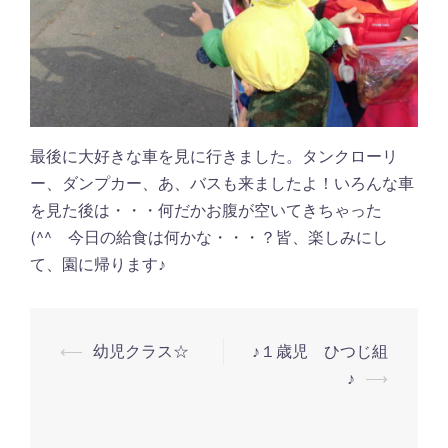
最後に大好きな車を見に行きました。タンクローリ
ー、ダンプカー、あ、バスも来ましたよ！いろんな車
を見た後は・・・何だかお腹が空いてきちゃった
(^^ゞ今日の給食は何かな・・・？皆、楽しみにし
て、園に帰ります♪
投
⟵
幼児クラス☆
♪１歳児 ひつじ組
♪
⟶
稿
ナ