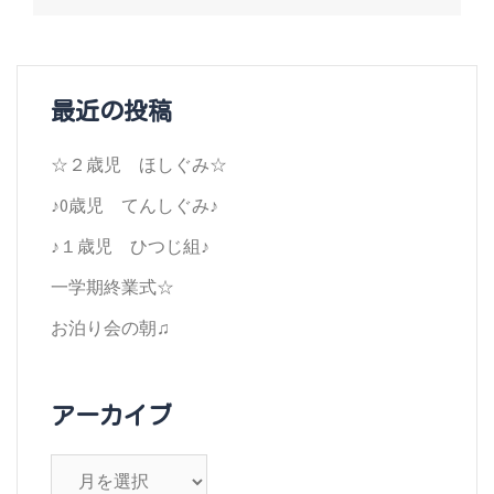
ビ
ゲ
ー
最近の投稿
シ
☆２歳児 ほしぐみ☆
ョ
♪0歳児 てんしぐみ♪
ン
♪１歳児 ひつじ組♪
一学期終業式☆
お泊り会の朝♫
アーカイブ
ア