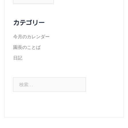
ー
カ
イ
カテゴリー
ブ
今月のカレンダー
園長のことば
日記
検
索: