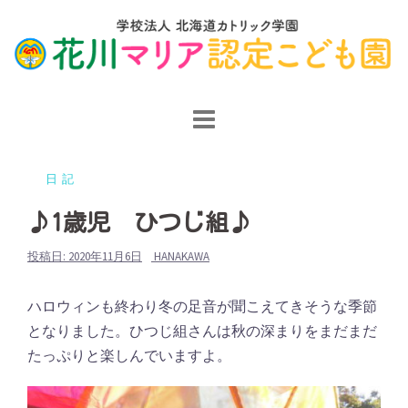
コ
ン
テ
ン
ツ
へ
ス
日記
キ
ッ
♪1歳児 ひつじ組♪
プ
投稿日:
2020年11月6日
HANAKAWA
ハロウィンも終わり冬の足音が聞こえてきそうな季節
となりました。ひつじ組さんは秋の深まりをまだまだ
たっぷりと楽しんでいますよ。