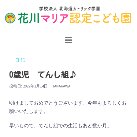
コ
ン
テ
ン
ツ
へ
ス
日記
キ
ッ
0歳児 てんし組♪
プ
投稿日:
2022年1月14日
HANAKAWA
明けましておめでとうございます。今年もよろしくお
願いいたします。
早いもので、てんし組での生活もあと数か月。