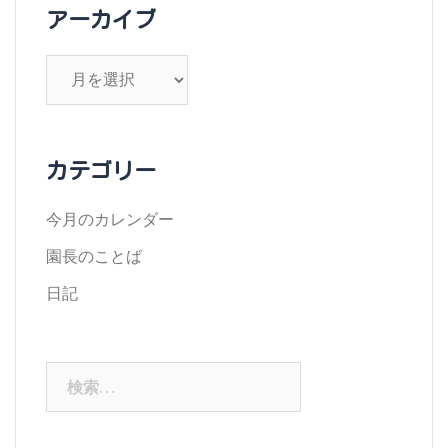
アーカイブ
ア
ー
カ
イ
カテゴリー
ブ
今月のカレンダー
園長のことば
日記
検
索: