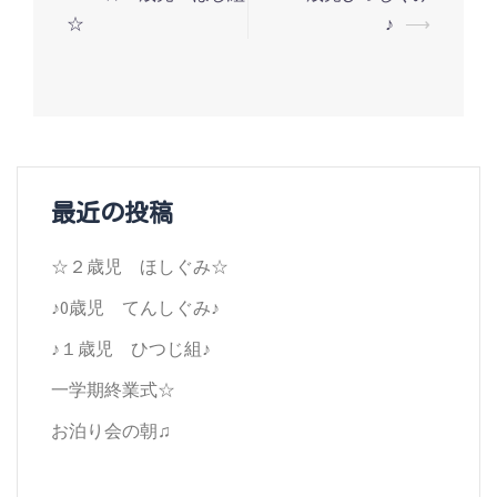
☆
♪
⟶
稿
ナ
ビ
ゲ
ー
最近の投稿
シ
☆２歳児 ほしぐみ☆
ョ
♪0歳児 てんしぐみ♪
ン
♪１歳児 ひつじ組♪
一学期終業式☆
お泊り会の朝♫