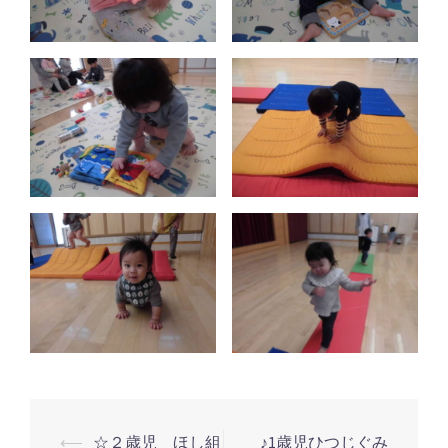
投
⟵
☆２歳児 ほし組
♪1歳児ひつじぐみ