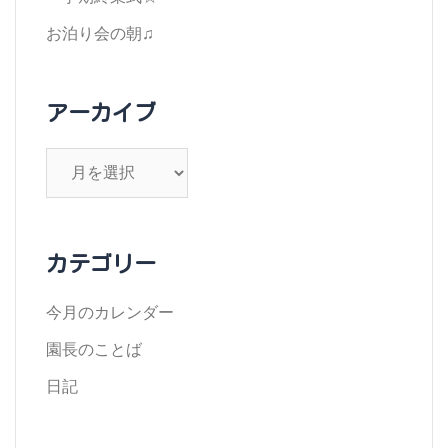
お泊り会の朝♫
アーカイブ
ア
ー
カ
イ
カテゴリー
ブ
今月のカレンダー
園長のことば
日記