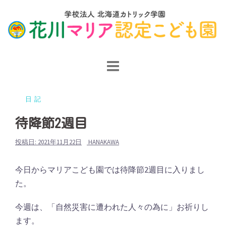
コ
ン
テ
ン
ツ
へ
ス
日記
キ
ッ
待降節2週目
プ
投稿日:
2021年11月22日
HANAKAWA
今日からマリアこども園では待降節2週目に入りまし
た。
今週は、「自然災害に遭われた人々の為に」お祈りし
ます。