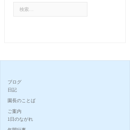
検
索:
ブログ
日記
園長のことば
ご案内
1日のながれ
年間行事