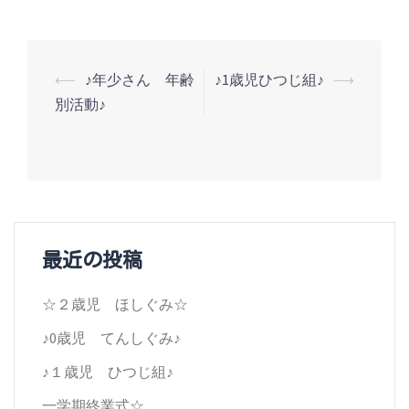
投
⟵
♪年少さん 年齢
♪1歳児ひつじ組♪
⟶
別活動♪
稿
ナ
ビ
ゲ
ー
最近の投稿
シ
☆２歳児 ほしぐみ☆
ョ
♪0歳児 てんしぐみ♪
ン
♪１歳児 ひつじ組♪
一学期終業式☆