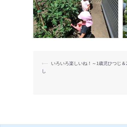
⟵
いろいろ楽しいね！～1歳児ひつじ＆
投
し
稿
ナ
ビ