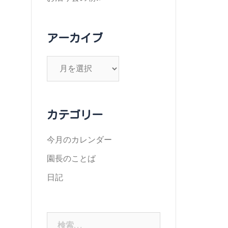
アーカイブ
ア
ー
カ
イ
カテゴリー
ブ
今月のカレンダー
園長のことば
日記
検