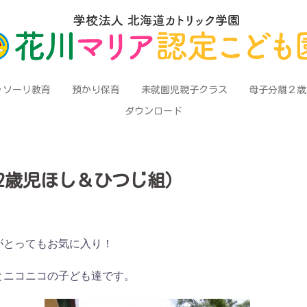
ッソーリ教育
預かり保育
未就園児親子クラス
母子分離２歳
ダウンロード
2歳児ほし＆ひつじ組）
がとってもお気に入り！
とニコニコの子ども達です。