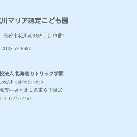
花川マリア認定こども園
石狩市花川南4条5丁目19番2
0133-74-6687
校法人 北海道カトリック学園
tps://h-catholic.ed.jp
幌市中央区北１条東６丁目10
L 011-271-7467