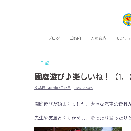
コ
ン
テ
ン
ツ
ブログ
ご案内
入園案内
モンテ
へ
ス
キ
日記
ッ
プ
園庭遊び♪楽しいね！（1，
投稿日:
2019年7月16日
HANAKAWA
園庭遊びが始まりました。大きな汽車の遊具
先生や友達とくりかえし、滑ったり登ったり