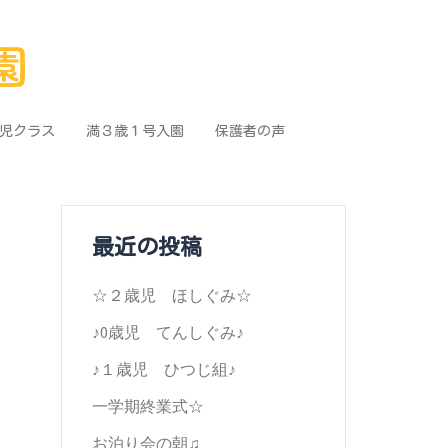
児クラス
満３歳１号入園
保護者の声
最近の投稿
☆２歳児 ほしぐみ☆
♪0歳児 てんしぐみ♪
♪１歳児 ひつじ組♪
一学期終業式☆
お泊り会の朝♫