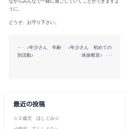
ながらみんなで一緒に過ごしていくことができますよ
うに。
どうぞ、お守り下さい。
投
⟵
♪年少さん 年齢
♪年少さん 初めての
別活動♪
体操教室♪
⟶
稿
ナ
ビ
ゲ
ー
最近の投稿
シ
☆２歳児 ほしぐみ☆
ョ
♪0歳児 てんしぐみ♪