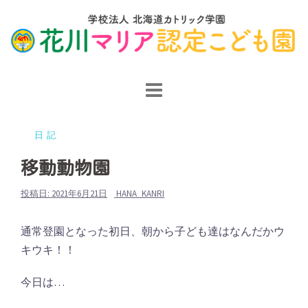
コ
ン
テ
ン
ツ
へ
ス
日記
キ
ッ
移動動物園
プ
投稿日:
2021年6月21日
HANA_KANRI
通常登園となった初日、朝から子ども達はなんだかウ
キウキ！！
今日は…