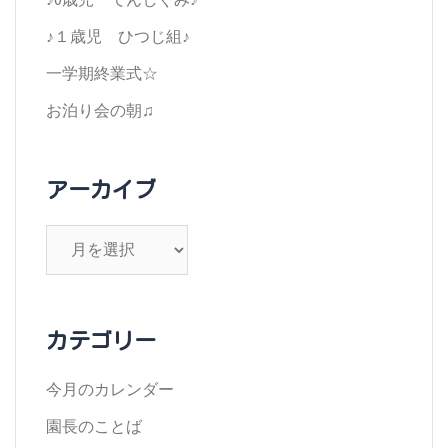
ン
♪１歳児 ひつじ組♪
一学期終業式☆
お泊り会の朝♫
アーカイブ
ア
ー
カ
イ
カテゴリー
ブ
今月のカレンダー
園長のことば