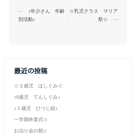
投
⟵
♪年少さん 年齢
☆乳児クラス マリア
別活動♪
祭☆
⟶
稿
ナ
ビ
ゲ
ー
最近の投稿
シ
☆２歳児 ほしぐみ☆
ョ
♪0歳児 てんしぐみ♪
ン
♪１歳児 ひつじ組♪
一学期終業式☆
お泊り会の朝♫