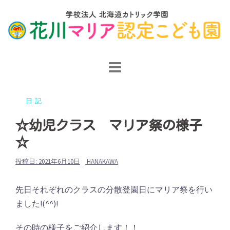
コ
ン
テ
ン
ツ
へ
ス
日記
キ
ッ
☆幼児クラス マリア祭の様子
プ
☆
投稿日:
2021年6月10日
HANAKAWA
先日それぞれのクラスの分散登園日にマリア祭を行い
ました!(^^)!
その時の様子をご紹介します！！