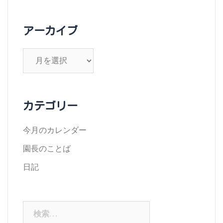
アーカイブ
ア
ー
カ
イ
カテゴリー
ブ
今月のカレンダー
園長のことば
日記
検
索: