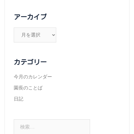
アーカイブ
ア
ー
カ
イ
カテゴリー
ブ
今月のカレンダー
園長のことば
日記
検
索: