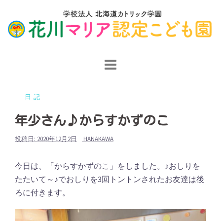
コ
ン
テ
ン
ツ
へ
ス
日記
キ
ッ
年少さん♪からすかずのこ
プ
投稿日:
2020年12月2日
HANAKAWA
今日は、「からすかずのこ」をしました。♪おしりを
たたいて～♪でおしりを3回トントンされたお友達は後
ろに付きます。