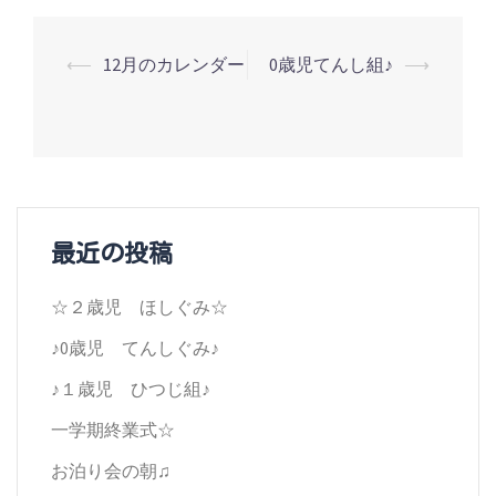
投
⟵
12月のカレンダー
0歳児てんし組♪
⟶
稿
ナ
ビ
ゲ
最近の投稿
ー
シ
☆２歳児 ほしぐみ☆
ョ
♪0歳児 てんしぐみ♪
ン
♪１歳児 ひつじ組♪
一学期終業式☆
お泊り会の朝♫