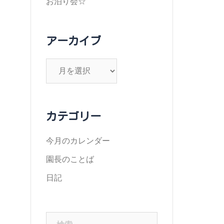
お泊り会☆
アーカイブ
ア
ー
カ
イ
カテゴリー
ブ
今月のカレンダー
園長のことば
日記
検