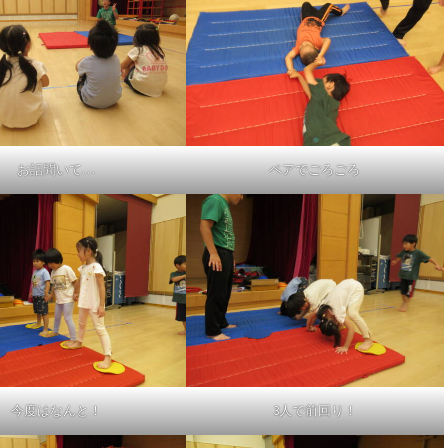
お話聞いて…
ペアでごろごろ
今度はなんと！
3人で前回り！