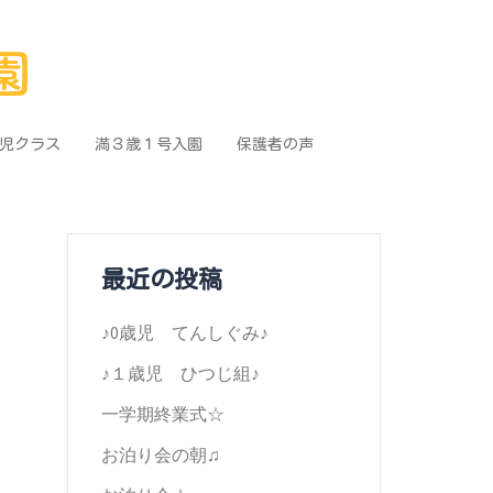
児クラス
満３歳１号入園
保護者の声
最近の投稿
♪0歳児 てんしぐみ♪
♪１歳児 ひつじ組♪
一学期終業式☆
お泊り会の朝♫