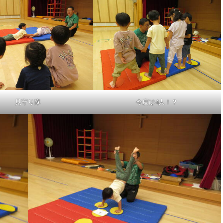
見守り隊
今度は4人！？