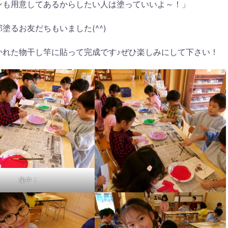
ンも用意してあるからしたい人は塗っていいよ～！」
るお友だちもいました(^^)
かれた物干し竿に貼って完成です♪ぜひ楽しみにして下さい！
集中！