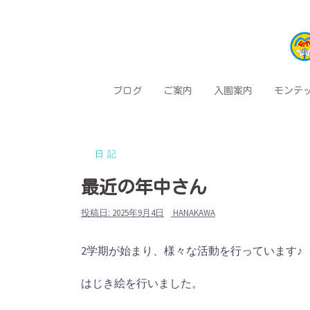
コ
ン
テ
ン
ツ
ブログ
ご案内
入園案内
モンテ
へ
ス
キ
日記
ッ
プ
最近の年中さん
投稿日:
2025年9月4日
HANAKAWA
2学期が始まり、様々な活動を行っています♪
はじき絵を行いました。