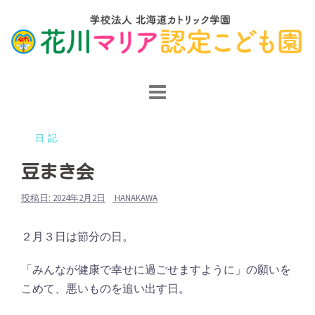
コ
ン
テ
ン
ツ
へ
ス
日記
キ
ッ
豆まき会
プ
投稿日:
2024年2月2日
HANAKAWA
２月３日は節分の日。
「みんなが健康で幸せに過ごせますように」の願いを
こめて、悪いものを追い出す日。