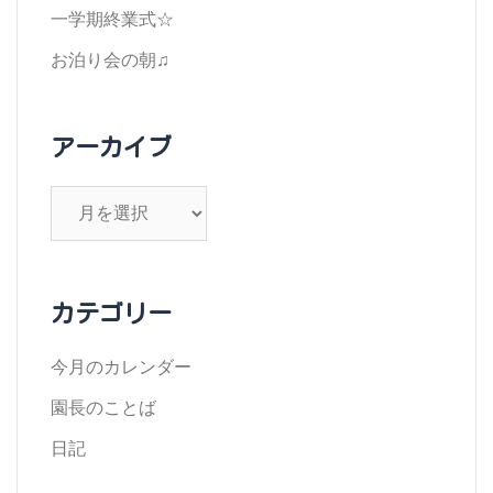
一学期終業式☆
お泊り会の朝♫
アーカイブ
ア
ー
カ
イ
カテゴリー
ブ
今月のカレンダー
園長のことば
日記