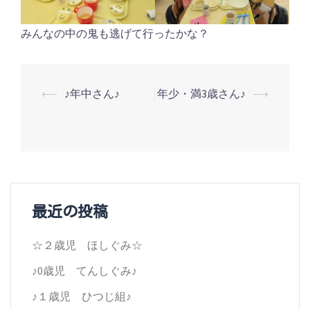
みんなの中の鬼も逃げて行ったかな？
投
⟵
♪年中さん♪
年少・満3歳さん♪
⟶
稿
ナ
ビ
ゲ
最近の投稿
ー
シ
☆２歳児 ほしぐみ☆
ョ
♪0歳児 てんしぐみ♪
ン
♪１歳児 ひつじ組♪