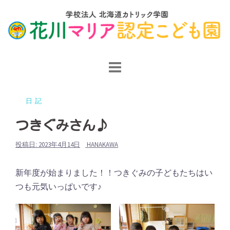
コ
ン
テ
ン
ツ
へ
ス
日記
キ
ッ
つきぐみさん♪
プ
投稿日:
2023年4月14日
HANAKAWA
新年度が始まりました！！つきぐみの子どもたちはい
つも元気いっぱいです♪