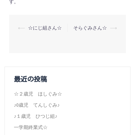
す。
投
⟵
☆にじ組さん☆
そらぐみさん☆
⟶
稿
ナ
ビ
ゲ
最近の投稿
ー
シ
☆２歳児 ほしぐみ☆
ョ
♪0歳児 てんしぐみ♪
ン
♪１歳児 ひつじ組♪
一学期終業式☆